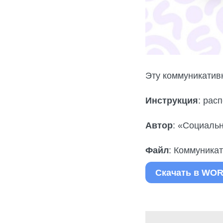
Эту коммуникатив
Инструкция
: рас
Автор
: «Социаль
Файл
: Коммуника
Скачать в WO