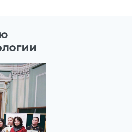
ою
ологии