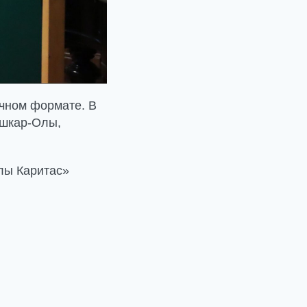
чном формате. В
ошкар-Олы,
лы Каритас»