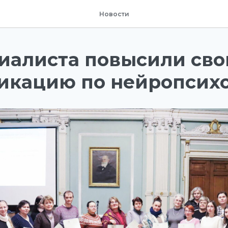
Новости
циалиста повысили св
икацию по нейропсих