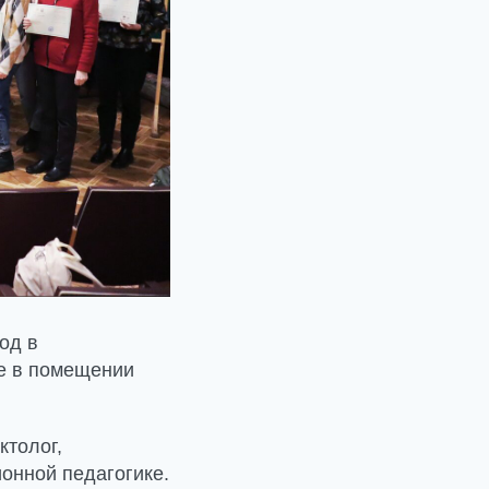
од в
ге в помещении
ктолог,
онной педагогике.