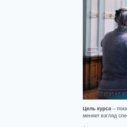
Цель курса
– пока
меняет взгляд сп